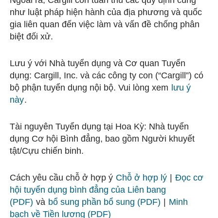
Ngoài ra, Cargill còn tuân thủ các quy định cũng
như luật pháp hiện hành của địa phương và quốc
gia liên quan đến việc làm và vấn đề chống phân
biệt đối xử.
Lưu ý với Nhà tuyển dụng và Cơ quan Tuyển
dụng: Cargill, Inc. và các công ty con (“Cargill”) có
bộ phận tuyển dụng nội bộ. Vui lòng xem
lưu ý
này
.
Tài nguyên Tuyển dụng tại Hoa Kỳ: Nhà tuyển
dụng Cơ hội Bình đẳng, bao gồm Người khuyết
tật/Cựu chiến binh.
Cách yêu cầu chỗ ở hợp ý
Chỗ ở hợp lý
|
Đọc cơ
hội tuyển dụng bình đẳng của Liên bang
(PDF)
và
bổ sung phần bổ sung (PDF)
|
Minh
bạch về Tiền lương (PDF)